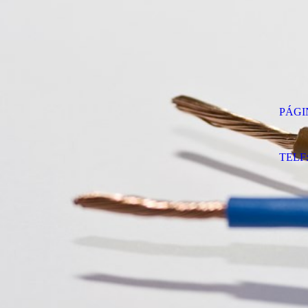
PÁGI
TELF: