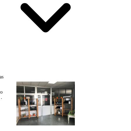
as
co
 .